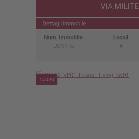
VIA MILIT
Dettagli immobile
Num. immobile
Locali
DSN1_G
4
NUOVO