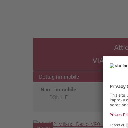
Atti
VIA MILIT
Dettagli immobile
Num. immobile
Locali
DSN1_F
4