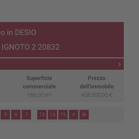
co in DESIO
E IGNOTO 2 20832
Superficie
Prezzo
commerciale
dell'immobile
166,00 m²
458.000,00 €
5
6
7
...
13
14
15