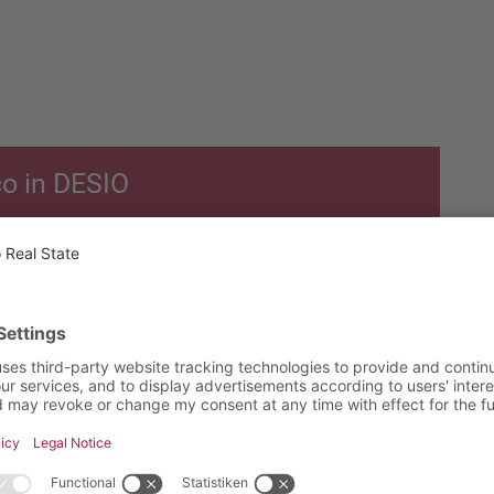
co in DESIO
E IGNOTO 2 20832
Superficie
Prezzo
commerciale
dell'immobile
158,00 m²
433.000,00 €