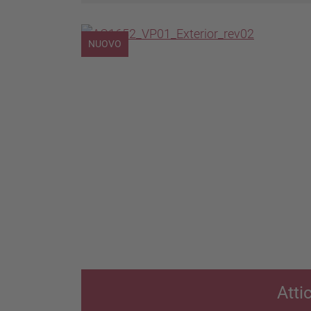
NUOVO
Atti