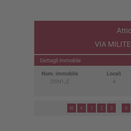
Atti
VIA MILIT
Dettagli immobile
Num. immobile
Locali
DSN1_E
4
1
2
3
...
4