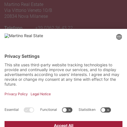
Martino Real Estate
Via Vittorio Veneto 10/B
20834 Nova Milanese
Telefono
+39 0362 36 43 22
Email
novamilanese@martinoagency.it
INDICAZIONI STRADALI
Iscriviti alla nostra newsletter
Come arrivare
Iscriviti oggi stesso gratuitamente e sii il primo a
scoprire tutte le novità.
We need your consent to load the
Google Maps service!
We use a third party service to embed
map content that may collect data
Dichiaro di aver letto e accettato l'informativa sulla
about your activity. Please review the