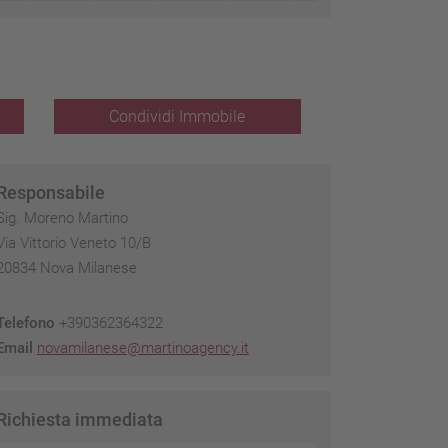
Condividi Immobile
Responsabile
Sig. Moreno Martino
Via Vittorio Veneto 10/B
20834 Nova Milanese
Telefono
+390362364322
Email
novamilanese@martinoagency.it
Richiesta immediata