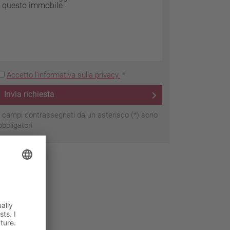
Accetto l'informativa sulla privacy.
*
Invia richiesta
I campi contrassegnati da un asterisco (*) sono
obbligatori