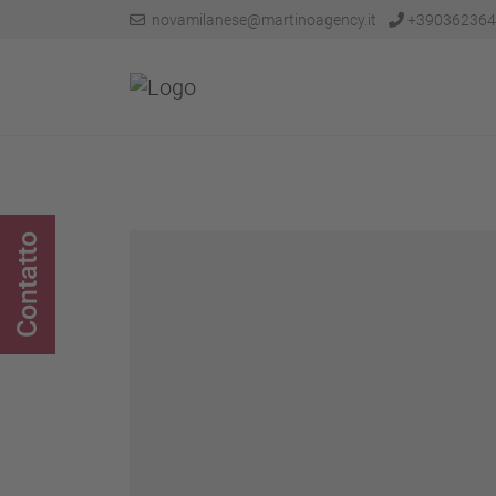
novamilanese@martinoagency.it
+390362364
Contatto