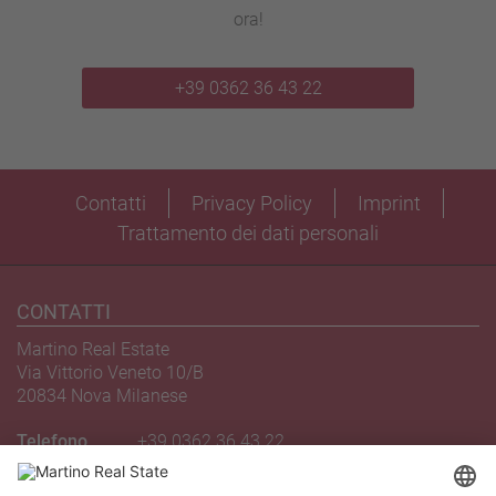
ora!
+39 0362 36 43 22
Contatti
Privacy Policy
Imprint
Trattamento dei dati personali
CONTATTI
Martino Real Estate
Via Vittorio Veneto 10/B
20834 Nova Milanese
Telefono
+39 0362 36 43 22
Email
novamilanese@martinoagency.it