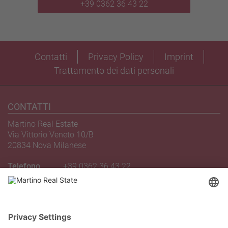
+39 0362 36 43 22
Contatti
Privacy Policy
Imprint
Trattamento dei dati personali
CONTATTI
Martino Real Estate
Via Vittorio Veneto 10/B
20834 Nova Milanese
Telefono
+39 0362 36 43 22
Email
novamilanese@martinoagency.it
INDICAZIONI STRADALI