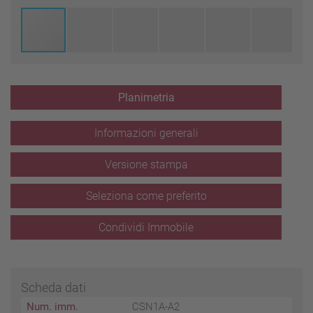
Planimetria
Informazioni generali
Versione stampa
Seleziona come preferito
Condividi Immobile
Scheda dati
Num. imm.
CSN1A-A2