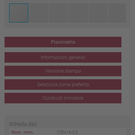
Planimetria
Informazioni generali
Versione stampa
Seleziona come preferito
Condividi Immobile
Scheda dati
Num. imm.
CSN1A-C2