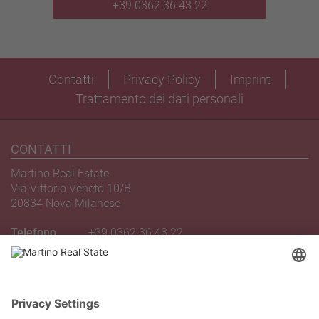
+39 0362 36 43 22
Contatti
Privacy Policy
Imprint
Trattamento dei dati personali
CONTATTI
Martino Real Estate
Via Vittorio Veneto 10/B
20834 Nova Milanese
Telefono
+39 0362 36 43 22
Email
novamilanese@martinoagency.it
INDICAZIONI STRADALI