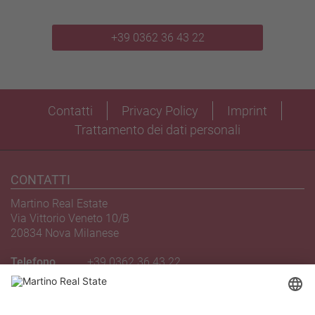
+39 0362 36 43 22
Contatti
Privacy Policy
Imprint
Trattamento dei dati personali
CONTATTI
Martino Real Estate
Via Vittorio Veneto 10/B
20834 Nova Milanese
Telefono
+39 0362 36 43 22
Email
novamilanese@martinoagency.it