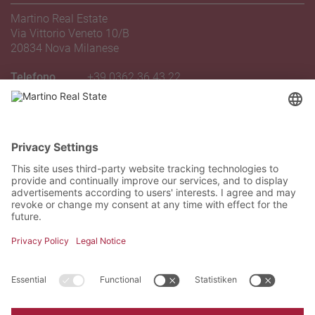
Martino Real Estate
Via Vittorio Veneto 10/B
20834 Nova Milanese
Telefono
+39 0362 36 43 22
Email
novamilanese@martinoagency.it
INDICAZIONI STRADALI
Iscriviti alla nostra newsletter
Come arrivare
Iscriviti oggi stesso gratuitamente e sii il primo a
scoprire tutte le novità.
We need your consent to load the
Google Maps service!
We use a third party service to embed
map content that may collect data
Dichiaro di aver letto e accettato l'informativa sulla